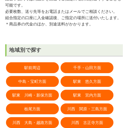
可能です。
必要枚数、送り先等をお電話またはメールでご相談ください。
組合指定の口座に入金確認後、ご指定の場所に送付いたします。
＊商品券の代金のほか、別途送料がかかります。
地域別で探す
駅前周辺
千手・山田方面
中島・宝町方面
駅東 悠久方面
駅東 川崎・新保方面
駅東 宮内方面
栃尾方面
川西 関原・三島方面
川西 大島・越路方面
川西 古正寺方面