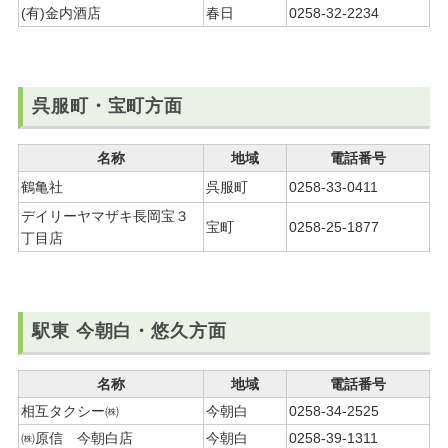
(有)金内酒店
春日
0258-32-2234
呉服町・宝町方面
名称
地域
電話番号
鶴亀社
呉服町
0258-33-0411
デイリーヤマザキ長岡宝３
宝町
0258-25-1877
丁目店
駅東 今朝白・悠久方面
名称
地域
電話番号
相互タクシー㈱
今朝白
0258-34-2525
㈱原信 今朝白店
今朝白
0258-39-1311