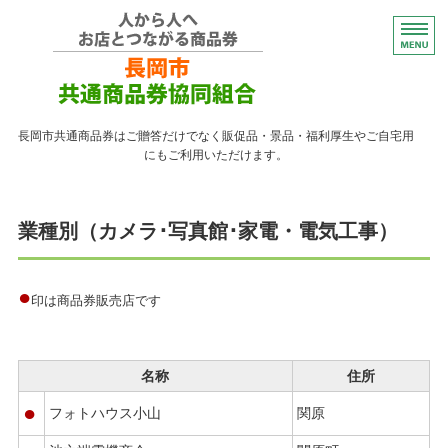
コンパクトなプレゼント
長岡市共通商品券はご贈答だけでなく販促品・景品・福利厚生やご自宅用
にもご利用いただけます。
トップページ
業種別（カメラ･写真館･家電・電気工事）
紙の商品券が使える店
紙の商品券の販売店
●
印は商品券販売店です
よくある質問
ながおかペイ利用者向け
名称
住所
●
フォトハウス小山
関原