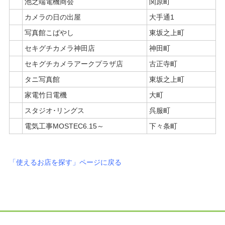
池之端電機商会
関原町
カメラの日の出屋
大手通1
写真館こばやし
東坂之上町
セキグチカメラ神田店
神田町
セキグチカメラアークプラザ店
古正寺町
タニ写真館
東坂之上町
家電竹日電機
大町
スタジオ･リングス
呉服町
電気工事MOSTEC6.15～
下々条町
「使えるお店を探す」ページに戻る