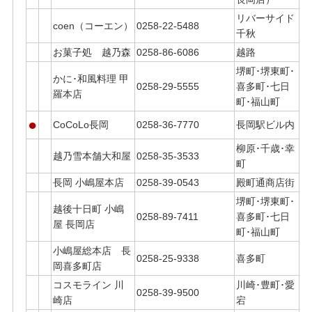
リバーサイド
coen（コーエン）
0258-22-5488
千秋
お菓子処 越乃森
0258-86-6086
越路
堺町･堺東町･
かに･和風料理 甲
0258-29-5555
喜多町･七日
羅本店
町･福山町
●
CoCoLo長岡
0258-36-7770
長岡駅ビル内
柳原･千歳･幸
越乃雪本舗大和屋
0258-35-3533
町
長岡 小嶋屋本店
0258-39-0543
殿町通商店街
堺町･堺東町･
越後十日町 小嶋
0258-89-7411
喜多町･七日
屋 長岡店
町･福山町
小嶋屋総本店 長
0258-25-9338
喜多町
岡喜多町店
コスモライン 川
川崎･豊町･愛
0258-39-9500
崎店
宕