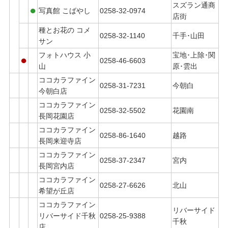
スズラン通商
●
写真館 こばやし
0258-32-0974
店街
種とお花の コメ
0258-32-1140
千手･山田
サン
フォトハウス 小
宝地･上除･関
●
0258-46-6603
山
原･雲出
ココカラファイン
0258-31-7231
今朝白
今朝白店
ココカラファイン
0258-32-5502
花園南
長岡花園店
ココカラファイン
0258-86-1640
越路
長岡来迎寺店
ココカラファイン
0258-37-2347
宮内
長岡宮内店
ココカラファイン
0258-27-6626
北山
希望が丘店
ココカラファイン
リバーサイド
リバーサイド千秋
0258-25-9388
千秋
店