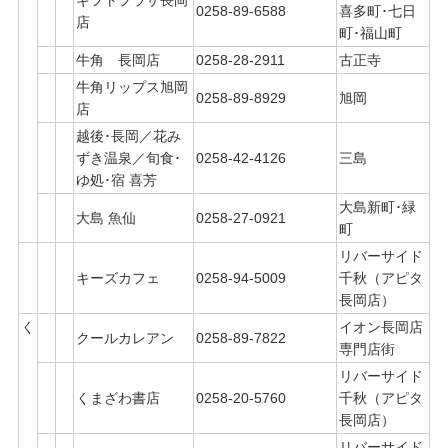
ギフトプラザ長岡
0258-89-6588
喜多町･七日
店
町･福山町
牛角 長岡店
0258-28-2911
古正寺
牛角リップス旭岡
0258-89-8929
旭岡
店
越後･長岡／花み
ずき温泉／旬食･
0258-42-4126
三島
ゆ処･宿 喜芳
大島新町･緑
大島 魚仙
0258-27-0921
町
リバーサイド
キーズカフェ
0258-94-5009
千秋（アピタ
長岡店）
く
イオン長岡店
クールカレアン
0258-89-7822
専門店街
リバーサイド
くまざわ書店
0258-20-5760
千秋（アピタ
長岡店）
リバーサイド