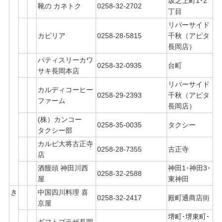
坂之上町1･2
靴の カネトク
0258-32-2702
丁目
リバーサイド
カビリア
0258-28-5815
千秋（アピタ
長岡店）
パティスリーカワ
0258-32-0935
台町
サキ長岡本店
リバーサイド
カルディコーヒー
0258-29-2393
千秋（アピタ
ファーム
長岡店）
(株）カンコー
0258-35-0035
タクシー
タクシー部
カルビ大将古正寺
0258-28-7355
古正寺
店
酒饅頭 神田川西
神田1･神田3･
0258-32-2588
屋
東神田
き
中国四川料理 喜
0258-32-2417
殿町通商店街
京屋
堺町･堺東町･