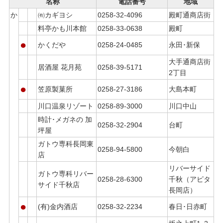
名称
電話番号
地域
か
㈲カギヨシ
0258-32-4096
殿町通商店街
料亭かも川本館
0258-33-0638
殿町
●
かくだや
0258-24-0485
永田･新保
大手通商店街
居酒屋 花月苑
0258-39-5171
2丁目
●
笠原製菓所
0258-27-3186
大島本町
川口温泉リゾート
0258-89-3000
川口中山
時計･メガネの 加
0258-32-2904
台町
坪屋
ガトウ専科長岡東
0258-94-5800
今朝白
店
リバーサイド
ガトウ専科リバー
0258-28-6300
千秋（アピタ
サイド千秋店
長岡店）
●
(有)金内酒店
0258-32-2234
春日･日赤町