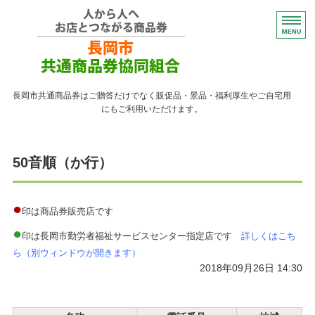
コンパクトなプレゼント
長岡市共通商品券はご贈答だけでなく販促品・景品・福利厚生やご自宅用
にもご利用いただけます。
トップページ
50音順（か行）
紙の商品券が使える店
紙の商品券の販売店
●
印は商品券販売店です
●
よくある質問
印は長岡市勤労者福祉サービスセンター指定店です
詳しくはこち
ら（別ウィンドウが開きます）
ながおかペイ利用者向け
2018年09月26日 14:30