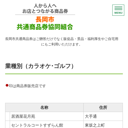
コンパクトなプレゼント
長岡市共通商品券はご贈答だけでなく販促品・景品・福利厚生やご自宅用
にもご利用いただけます。
トップページ
業種別（カラオケ･ゴルフ）
紙の商品券が使える店
紙の商品券の販売店
●
印は商品券販売店です
よくある質問
ながおかペイ利用者向け
名称
住所
居酒屋花月苑
大手通
セントラルコートすずらん館
東坂之上町