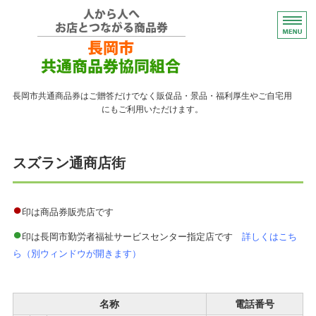
コンパクトなプレゼント
長岡市共通商品券はご贈答だけでなく販促品・景品・福利厚生やご自宅用
にもご利用いただけます。
トップページ
スズラン通商店街
紙の商品券が使える店
紙の商品券の販売店
●
印は商品券販売店です
●
よくある質問
印は長岡市勤労者福祉サービスセンター指定店です
詳しくはこち
ら（別ウィンドウが開きます）
ながおかペイ利用者向け
名称
電話番号