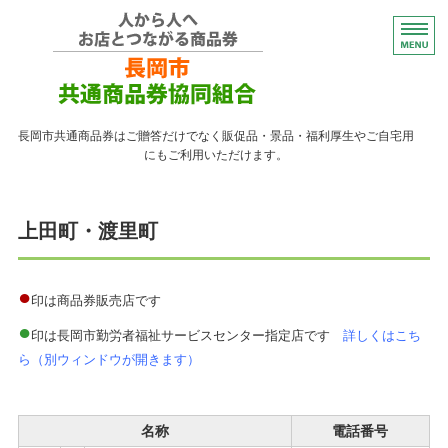
コンパクトなプレゼント
長岡市共通商品券はご贈答だけでなく販促品・景品・福利厚生やご自宅用
にもご利用いただけます。
トップページ
上田町・渡里町
紙の商品券が使える店
紙の商品券の販売店
●
印は商品券販売店です
●
よくある質問
印は長岡市勤労者福祉サービスセンター指定店です
詳しくはこち
ら（別ウィンドウが開きます）
ながおかペイ利用者向け
名称
電話番号