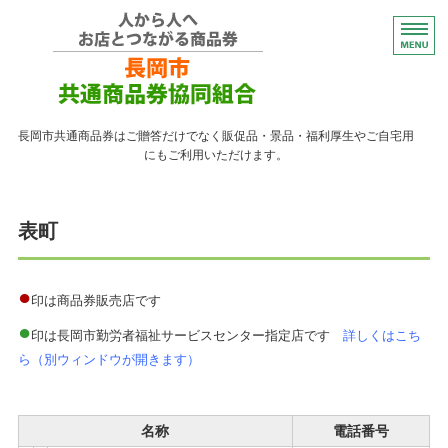
コンパクトなプレゼント
長岡市共通商品券はご贈答だけでなく販促品・景品・福利厚生やご自宅用
にもご利用いただけます。
トップページ
表町
紙の商品券が使える店
紙の商品券の販売店
●
印は商品券販売店です
●
よくある質問
印は長岡市勤労者福祉サービスセンター指定店です
詳しくはこち
ら（別ウィンドウが開きます）
ながおかペイ利用者向け
名称
電話番号