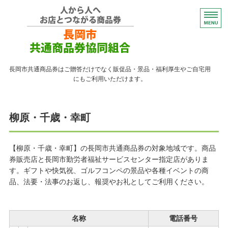
コンパクトなプレゼント
長岡市共通商品券はご贈答だけでなく販促品・景品・福利厚生やご自宅用
にもご利用いただけます。
トップページ
柳原・千歳・幸町
紙の商品券が使える店
紙の商品券の販売店
【柳原・千歳・幸町】の長岡市共通商品券の対象地域です。商品
券販売店と長岡市勤労者福祉サービスセンター指定店がありま
よくある質問
す。ギフトや快気祝、ゴルフコンペの景品や各種イベントの商
品、法要・法事のお返し、報奨やお礼としてご利用ください。
ながおかペイ利用者向け
名称
電話番号