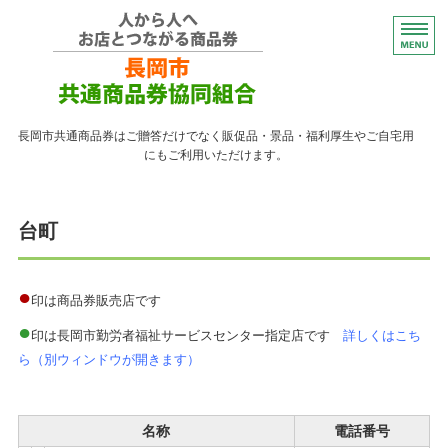
コンパクトなプレゼント
長岡市共通商品券はご贈答だけでなく販促品・景品・福利厚生やご自宅用
にもご利用いただけます。
トップページ
台町
紙の商品券が使える店
紙の商品券の販売店
●
印は商品券販売店です
●
よくある質問
印は長岡市勤労者福祉サービスセンター指定店です
詳しくはこち
ら（別ウィンドウが開きます）
ながおかペイ利用者向け
名称
電話番号