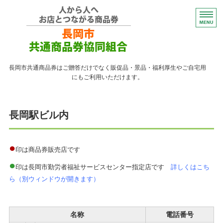
コンパクトなプレゼント
長岡市共通商品券はご贈答だけでなく販促品・景品・福利厚生やご自宅用
にもご利用いただけます。
トップページ
長岡駅ビル内
紙の商品券が使える店
紙の商品券の販売店
●
印は商品券販売店です
●
よくある質問
印は長岡市勤労者福祉サービスセンター指定店です
詳しくはこち
ら（別ウィンドウが開きます）
ながおかペイ利用者向け
名称
電話番号