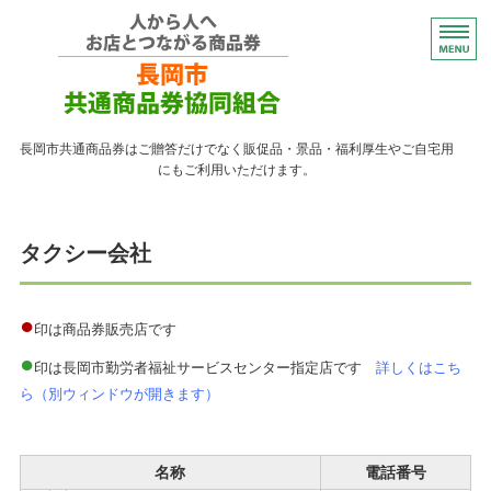
コンパクトなプレゼント
長岡市共通商品券はご贈答だけでなく販促品・景品・福利厚生やご自宅用
にもご利用いただけます。
トップページ
タクシー会社
紙の商品券が使える店
紙の商品券の販売店
●
印は商品券販売店です
●
よくある質問
印は長岡市勤労者福祉サービスセンター指定店です
詳しくはこち
ら（別ウィンドウが開きます）
ながおかペイ利用者向け
名称
電話番号