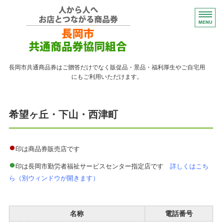
コンパクトなプレゼント
長岡市共通商品券はご贈答だけでなく販促品・景品・福利厚生やご自宅用
にもご利用いただけます。
トップページ
希望ヶ丘・下山・西津町
紙の商品券が使える店
紙の商品券の販売店
●
印は商品券販売店です
●
よくある質問
印は長岡市勤労者福祉サービスセンター指定店です
詳しくはこち
ら（別ウィンドウが開きます）
ながおかペイ利用者向け
名称
電話番号