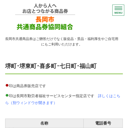
コンパクトなプレゼント
長岡市共通商品券はご贈答だけでなく販促品・景品・福利厚生やご自宅用
にもご利用いただけます。
トップページ
堺町･堺東町･喜多町･七日町･福山町
紙の商品券が使える店
紙の商品券の販売店
●
印は商品券販売店です
●
よくある質問
印は長岡市勤労者福祉サービスセンター指定店です
詳しくはこち
ら（別ウィンドウが開きます）
ながおかペイ利用者向け
名称
電話番号