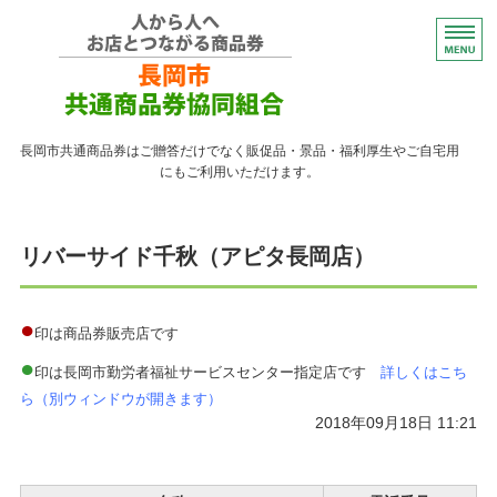
コンパクトなプレゼント
長岡市共通商品券はご贈答だけでなく販促品・景品・福利厚生やご自宅用
にもご利用いただけます。
トップページ
リバーサイド千秋（アピタ長岡店）
紙の商品券が使える店
紙の商品券の販売店
●
印は商品券販売店です
●
よくある質問
印は長岡市勤労者福祉サービスセンター指定店です
詳しくはこち
ら（別ウィンドウが開きます）
ながおかペイ利用者向け
2018年09月18日 11:21