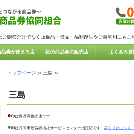
コンパクトなプレゼント・
はご贈答だけでなく販促品・景品・福利厚生やご自宅用にもご
商品券が使える店
紙の商品券の販売店
よくある質
トップページ
≫ 三島 ≫
三島
●
印は商品券販売店です
●
印は長岡市勤労者福祉サービスセンター指定店です
詳しくはこちら