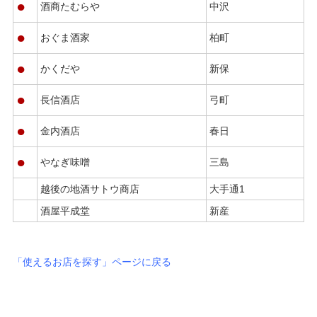
●
酒商たむらや
中沢
●
おぐま酒家
柏町
●
かくだや
新保
●
長信酒店
弓町
●
金内酒店
春日
●
やなぎ味噌
三島
越後の地酒サトウ商店
大手通1
酒屋平成堂
新産
「使えるお店を探す」ページに戻る