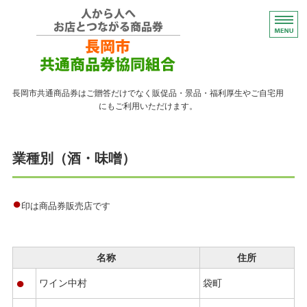
コンパクトなプレゼント
長岡市共通商品券はご贈答だけでなく販促品・景品・福利厚生やご自宅用
にもご利用いただけます。
トップページ
業種別（酒・味噌）
紙の商品券が使える店
紙の商品券の販売店
●
印は商品券販売店です
よくある質問
ながおかペイ利用者向け
名称
住所
●
ワイン中村
袋町