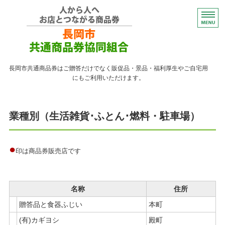
コンパクトなプレゼント
長岡市共通商品券はご贈答だけでなく販促品・景品・福利厚生やご自宅用
にもご利用いただけます。
トップページ
業種別（生活雑貨･ふとん･燃料・駐車場）
紙の商品券が使える店
紙の商品券の販売店
●
印は商品券販売店です
よくある質問
ながおかペイ利用者向け
名称
住所
贈答品と食器ふじい
本町
(有)カギヨシ
殿町