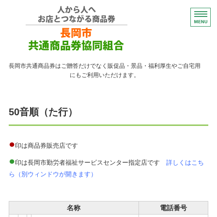
コンパクトなプレゼント
長岡市共通商品券はご贈答だけでなく販促品・景品・福利厚生やご自宅用
にもご利用いただけます。
トップページ
50音順（た行）
紙の商品券が使える店
紙の商品券の販売店
●
印は商品券販売店です
●
よくある質問
印は長岡市勤労者福祉サービスセンター指定店です
詳しくはこち
ら（別ウィンドウが開きます）
ながおかペイ利用者向け
名称
電話番号