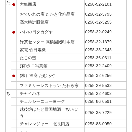
た
●
大亀商店
0258-52-2101
おていれの店 たかき化粧品店
0258-32-3795
高木時計眼鏡店
0258-32-3255
●
ハレの日タカダヤ
0258-32-0249
緑茶センター 高橋園殿町本店
0258-32-1379
家電 竹日電機
0258-33-2648
たこの壺
0258-36-0311
(有)タニ写真館
0258-32-2409
●
(株）酒商 たむらや
0258-32-6256
ファミリーレストラン たわら家
0258-29-5533
ち
チャイハネ
0258-22-4602
チェルシーニューヨーク
0258-86-6591
越後炉ばたと雪国地酒 ちいぼ
0258-35-7229
う
チャレンジャー 北長岡店
0258-88-0050