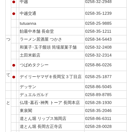
●
中越
0258-32-2948
●
中越交通
0258-35-1239
tutuanna
0258-25-9885
飴最中本舗 長命堂
0258-35-1211
つ
ラーメン居酒屋 つかさ
0258-34-5443
和菓子･玉子饅頭 筒場屋菓子舗
0258-32-2408
土田米穀店
0258-32-2314
●
つばめタクシー
0258-86-0226
て
●
デイリーヤマザキ長岡宝３丁目店
0258-25-1877
デッサン
0258-86-5045
デュエルガルド
0258-89-8785
と
仏壇･墓石･神輿 トーア 長岡本店
0258-28-1930
東泉閣
0258-35-2046
道とん堀 リップス旭岡店
0258-86-6311
道とん堀 長岡古正寺店
0258-28-0028