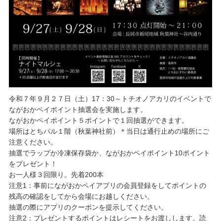
令和７年９月２７日（土）17：30～
トチオノアカリのイベントで
ながおかペイポイント抽選会を実施します。
ながおかペイポイント５ポイントで１回抽選ができます。
場所はとちパル１階（秋葉神社前）＊
当日は通行止めの場所にご
注意ください。
抽選でラップか冷凍保存袋か、ながおかペイポイント10ポイント
をプレゼント！
お一人様３回限り。先着200本
注意1：
事前にながおかペイアプリの会員登録をしてポイントの
残高の確認をしてから会場にお越しください
。
抽選の際にアプリのクーポンを提示してください。
注意2：
プレゼントするポイントはレシートをお渡しします。読