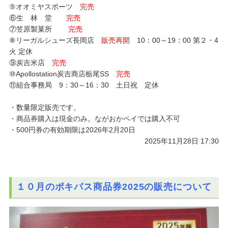
⑤オオミヤスポーツ
完売
⑥生 林 堂
完売
⑦笠原製菓所
完売
⑧リーガルシューズ長岡店
販売再開
10：00～19：00 第２・4
火 定休
⑨炭吉米店
完売
⑩Apollostation炭吉商店栃尾SS
完売
⑪組合事務局 9：30～16：30 土日祝 定休
・数量限定販売です。
・商品券購入は現金のみ。ながおかペイでは購入不可
・500円券の有効期限は2026年2月20日
2025年11月28日 17:30
１０月のポキパス商品券2025の販売について