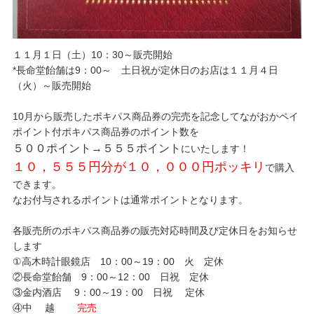
１１月１日（土）10：30～販売開始
*長命堂飴舗は9：00～ 土日祝が定休日のお店は１１月４日
（火）～販売開始
10月から販売したポキパス商品券の完売を記念してながおかペイ
ポイント付ポキパス商品券のポイント数を
５００ポイント→５５５ポイント
にいたします！
１０，５５５円分が１０，０００円ポッキリ
で購入
できます。
なお付与されるポイントは通常ポイントとなります。
各販売所のポキパス商品券の販売対応時間及び定休日をお知らせ
します
①高木時計眼鏡店 10：00～19：00 火 定休
②長命堂飴舗 9：00～12：00 日祝 定休
③金内酒店 9：00～19：00 日祝 定休
④中 越
完売